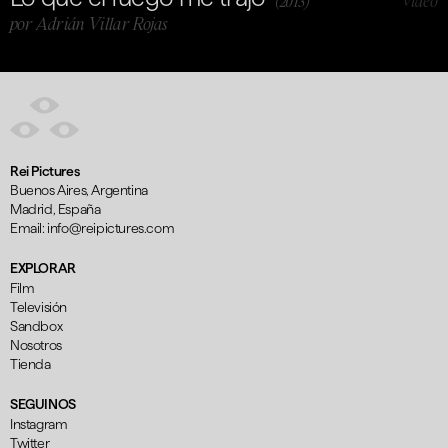
video
(2013)
por Adrián Villar Rojas
Rei Pictures
Buenos Aires, Argentina
Madrid, España
Email:
info@reipictures.com
EXPLORAR
Film
Televisión
Sandbox
Nosotros
Tienda
SEGUINOS
Instagram
Twitter